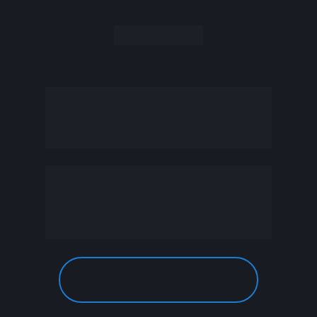
Obrigado!
Baixe agora seu 
material!
BAIXAR PLAYBOOK